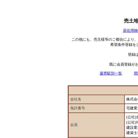
売土
居住用物
この他にも、売主様等のご都合により、
希望条件登録を
登録
既に会員登録が
最寄駅別一覧
間
会社名
株式会
免許番号
宅建業
(公社
(公社
会員
建設業
建築士