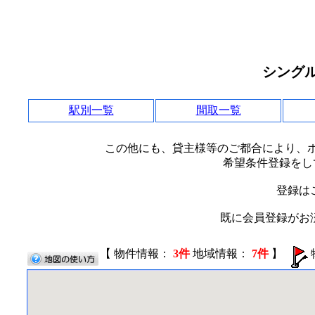
シング
駅別一覧
間取一覧
この他にも、貸主様等のご都合により、
希望条件登録をし
登録は
既に会員登録がお
【 物件情報：
3件
地域情報：
7件
】