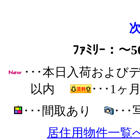
ﾌｧﾐﾘｰ：
･･･本日入荷およ
以内
･･･1
･･･間取あり
･･
居住用物件一覧