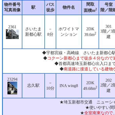
間取
物件番号
バス
号室
駅
物件名
2
写真画像
徒歩
階／階
面積m
301
2361
さいたま
－
ホワイトマ
2DK
3階／3
2
新都心駅
8分
ンション
39.6m
建
◆宇都宮線・高崎線 さいたま新都心駅
◆
コクーン新都心まで徒歩４分なので
◆首都高速埼玉新都心出入口まで
◆
南道路に接道している建物
23294
202
－
2DK
2階／2
志久駅
INA wing8
2
10分
49.68m
建
★埼玉新都市交通 ニューシャ
★使いやすい間
★
全室南東なので