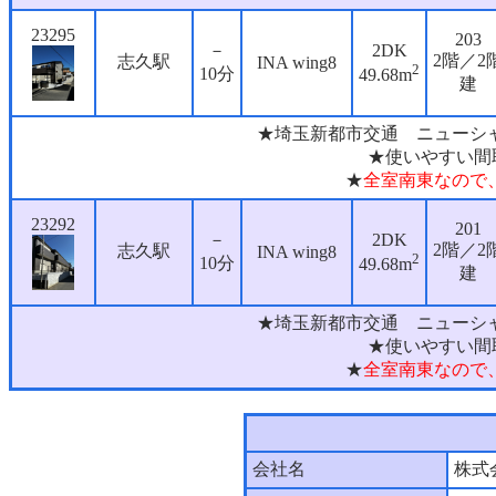
23295
203
－
2DK
2階／2
志久駅
INA wing8
2
10分
49.68m
建
★埼玉新都市交通 ニューシャ
★使いやすい間
★
全室南東なので
23292
201
－
2DK
2階／2
志久駅
INA wing8
2
10分
49.68m
建
★埼玉新都市交通 ニューシャ
★使いやすい間
★
全室南東なので
会社名
株式