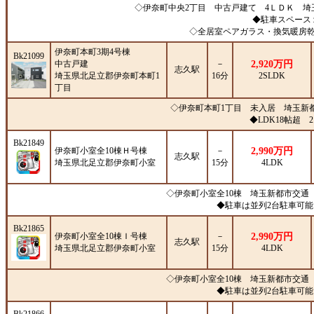
◇伊奈町中央2丁目 中古戸建て 4ＬＤＫ 
◆駐車スペース
◇全居室ペアガラス・換気暖房
伊奈町本町3期4号棟
Bk21099
中古戸建
－
2,920万円
志久駅
埼玉県北足立郡伊奈町本町1
16分
2SLDK
丁目
◇伊奈町本町1丁目 未入居 埼玉新
◆LDK18帖超 2
Bk21849
伊奈町小室全10棟Ｈ号棟
－
2,990万円
志久駅
埼玉県北足立郡伊奈町小室
15分
4LDK
◇伊奈町小室全10棟 埼玉新都市交通「
◆駐車は並列2台駐車可
Bk21865
伊奈町小室全10棟Ｉ号棟
－
2,990万円
志久駅
埼玉県北足立郡伊奈町小室
15分
4LDK
◇伊奈町小室全10棟 埼玉新都市交通「
◆駐車は並列2台駐車可