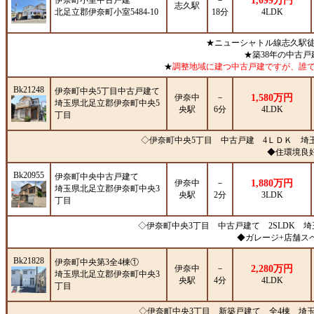
伊奈町小室中古戸建
－
1,099万円
志久駅
北足立郡伊奈町小室5484-10
18分
4LDK
★ニューシャトル線志久駅徒
★築38年の中古戸
★
調整地域に建つ中古戸建ですが、誰
Bk21248
伊奈町中央5丁目中古戸建て
伊奈中
－
1,580万円
埼玉県北足立郡伊奈町中央5
央駅
6分
4LDK
丁目
◇伊奈町中央5丁目 中古戸建 4ＬＤＫ 埼
◆住環境良好
Bk20955
伊奈町中央中古戸建て
伊奈中
－
1,880万円
埼玉県北足立郡伊奈町中央3
央駅
2分
3LDK
丁目
◇伊奈町中央3丁目 中古戸建て 2SLDK 
◆ガレージ+店舗スペ
Bk21828
伊奈町中央第3全4棟①
伊奈中
－
2,280万円
埼玉県北足立郡伊奈町中央3
央駅
4分
4LDK
丁目
◇伊奈町中央3丁目 新築戸建て 全4棟 埼