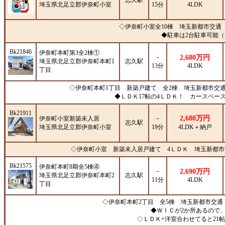
志久駅
埼玉県北足立郡伊奈町小室
15分
4LDK
◇伊奈町小室全10棟 埼玉新都市交通「
◆駐車は2台駐車可能
Bk21846
伊奈町本町第3全2棟①
－
2,680万円
埼玉県北足立郡伊奈町本町1
志久駅
13分
4LDK
丁目
◇伊奈町本町1丁目 新築戸建て 全2棟 埼玉新都市交通
◆ＬＤＫ17帖の4ＬＤＫ！ カースペー
Bk21911
2,680万円
伊奈町小室新築未入居
－
志久駅
埼玉県北足立郡伊奈町小室
19分
4LDK＋納戸
◇伊奈町小室 新築未入居戸建て 4ＬＤＫ 埼玉新都市
Bk21575
伊奈町本町8期全5棟④
－
2,690万円
埼玉県北足立郡伊奈町本町2
志久駅
11分
4LDK
丁目
◇伊奈町本町2丁目 全5棟 埼玉新都市交
◆ＷＩＣが2か所あるので
◇ＬＤＫ+洋室合わせてると21