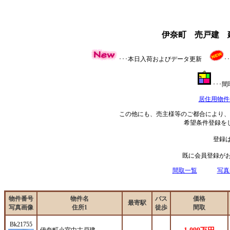
伊奈町 売戸建 建
･･･本日入荷およびデータ更新
･
･･･
居住用物件
この他にも、売主様等のご都合により、
希望条件登録を
登録
既に会員登録が
間取一覧
写真
物件番号
物件名
バス
価格
最寄駅
写真画像
住所1
徒歩
間取
Bk21755