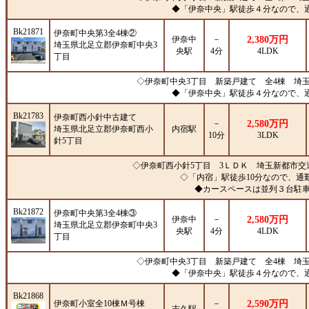
◆「伊奈中央」駅徒歩４分なので、
Bk21871
伊奈町中央第3全4棟②
伊奈中
－
2,380万円
埼玉県北足立郡伊奈町中央3
央駅
4分
4LDK
丁目
◇伊奈町中央3丁目 新築戸建て 全4棟 埼
◆「伊奈中央」駅徒歩４分なので、
Bk21783
伊奈町西小針中古建て
－
2,580万円
埼玉県北足立郡伊奈町西小
内宿駅
10分
3LDK
針5丁目
◇伊奈町西小針5丁目 3ＬＤＫ 埼玉新都市交
◇「内宿」駅徒歩10分なので、通
◆カースペースは並列３台駐
Bk21872
伊奈町中央第3全4棟③
伊奈中
－
2,580万円
埼玉県北足立郡伊奈町中央3
央駅
4分
4LDK
丁目
◇伊奈町中央3丁目 新築戸建て 全4棟 埼
◆「伊奈中央」駅徒歩４分なので、
Bk21868
伊奈町小室全10棟Ｍ号棟
－
2,590万円