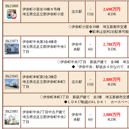
Bk21869
伊奈町小室全10棟Ｎ号棟
－
2,690万円
志久駅
埼玉県北足立郡伊奈町小室
15分
4LDK
◇伊奈町小室全10棟 埼玉新都市交通「
◆駐車は並列2台駐車可
Bk21873
伊奈町中央第3全4棟④
伊奈中
－
2,780万円
埼玉県北足立郡伊奈町中央3
央駅
4分
3LDK
丁目
◇伊奈町中央3丁目 新築戸建て 全4棟 埼
◆「伊奈中央」駅徒歩４分なので、
Bk21845
伊奈町本町第3全2棟②
－
2,880万円
埼玉県北足立郡伊奈町本町1
志久駅
13分
4LDK
丁目
◇伊奈町本町1丁目 新築戸建て 全2棟 埼玉新都市交通
◆ＬＤＫ17帖超の4ＬＤＫ！ カースペ
Bk21881
伊奈町中央2丁目中古戸建て
伊奈中
－
2,880万円
埼玉県北足立郡伊奈町中央2
央駅
4分
4LDK
丁目