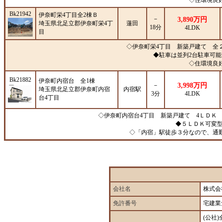
◇住環境良好
Bk21942
伊奈町栄4丁目全2棟Ｂ
－
3,890万円
埼玉県北足立郡伊奈町栄4丁
蓮田
18分
4LDK
目
◇伊奈町栄4丁目 新築戸建て 全
◆駐車は並列2台駐車可
◇住環境良好
Bk21882
伊奈町内宿台 全1棟
－
3,998万円
埼玉県北足立郡伊奈町内宿
内宿駅
3分
4LDK
台4丁目
◇伊奈町内宿台4丁目 新築戸建て 4ＬＤＫ
◆５ＬＤＫ可変
◇「内宿」駅徒歩３分なので、通
会社名
株式会
免許番号
宅建業
(公社