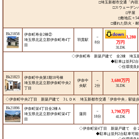
□埼玉新都市交通「内宿
□スウェーデン
□平屋
□敷地広々5
□優れた防火・
Bk21858
伊奈町寿全2棟②
－
3,280
埼玉県北足立郡伊奈町寿4丁
羽貫駅
8分
万円
目
3LDK
◇伊奈町寿 新築戸建て 全2棟 埼玉
◆駐車は並列2
◇住環境良好
Bk21823
伊奈町中央第1期18号棟
伊奈中
－
3,680万円
埼玉県北足立郡伊奈町中央2
央駅
2分
3LDK
丁目
◇伊奈町中央2丁目 新築戸建て 3ＬＤＫ 埼玉新都市交通「伊奈中央」駅徒
Bk21896
伊奈町栄4丁目全2棟Ａ
－
3,790万円
埼玉県北足立郡伊奈町栄4丁
蓮田
18分
4LDK
目
◇伊奈町栄4丁目 新築戸建て 全
◆駐車は並列2台駐車可